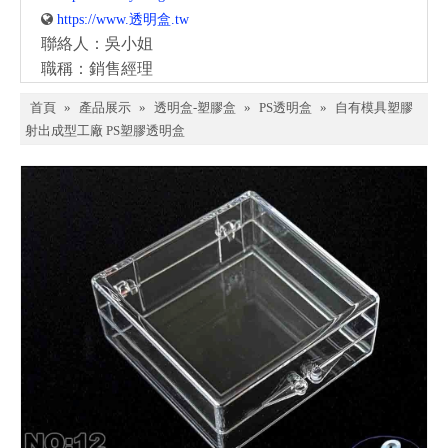

https://www.透明盒.tw
聯絡人：吳小姐
職稱：銷售經理
首頁
»
產品展示
»
透明盒-塑膠盒
»
PS透明盒
»
自有模具塑膠
射出成型工廠 PS塑膠透明盒