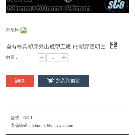
分享到:
自有模具塑膠射出成型工廠 PS塑膠透明盒
數量：
詢價
加入詢價籃
型號：
NO:12
產品編碼：
60mm x 60mm x 26mm