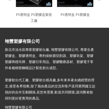
PS透明盒 PS塑膠盒製造
PS透明盒 PS塑膠盒
正
工廠
翊豐塑膠有限公司
新北市淡水區專業塑膠射出廠, 翊豐塑膠有限公司, 專業生產
塑膠盒、塑膠透明盒、專利保鮮膜切割器、塑膠衣架、塑膠
塑膠商標吊牌、塑膠日常用品、塑膠醫療器材、塑膠電子零
件各種精密鋼模設計製造射出成型。
塑膠射出代工廠、塑膠射出模具廠,多年來本著永續經營的理
念,接受各界指教,除了藉由產品的交流和客戶及同業間建立起
很好的合作互動關係,若您有需要,歡迎共同開發,讓消費者能
得到更好更實用的產品。
翊豐塑膠有限公司