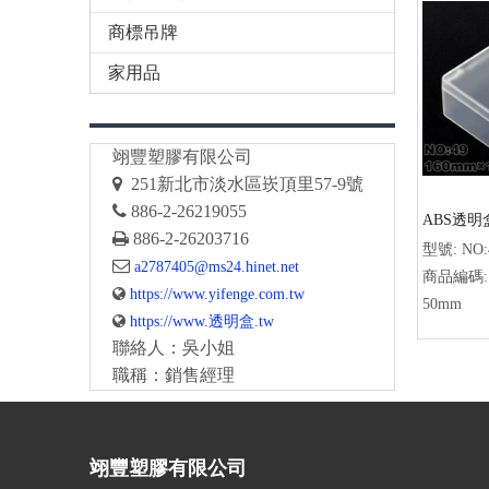
商標吊牌
家用品
翊豐塑膠有限公司

251
新北市淡水區崁頂里57-9號

886-2-26219055
ABS透明

886-2-26203716
型號:
NO:

a2787405@ms24.hinet.net
商品編碼:

https://www.yifenge.com.tw
50mm

https://www.透明盒.tw
聯絡人：吳小姐
職稱：銷售經理
翊豐塑膠有限公司