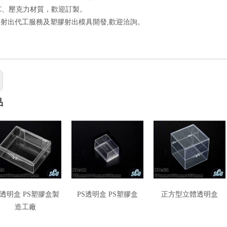
PC、壓克力材質，歡迎訂製。
射出代工服務及塑膠射出模具開發,歡迎洽詢。
品
S透明盒 PS塑膠盒製
PS透明盒 PS塑膠盒
正方型立體透明盒
造工廠