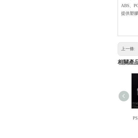
ABS、
提供塑膠
上一條:
相關產
P