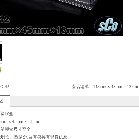
O:42
產品編碼：
143mm x 45mm x 13mm
述
型塑膠盒
3mm x 45mm x 13mm
、塑膠盒尺寸齊全
透明盒、塑膠盒,自有模具有現貨供應。