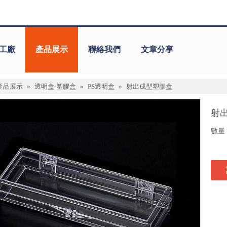
工廠
產品展示
聯絡我們
文章分享
產品展示
»
透明盒-塑膠盒
»
PS透明盒
»
射出成型塑膠盒
射
數量