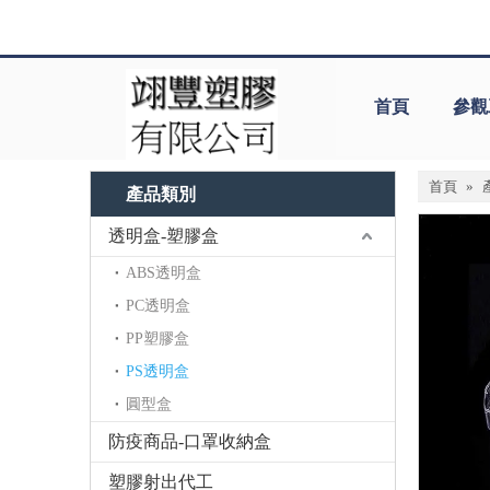
首頁
參觀
首頁
»
產品類別
透明盒-塑膠盒
ABS透明盒
PC透明盒
PP塑膠盒
PS透明盒
圓型盒
防疫商品-口罩收納盒
塑膠射出代工