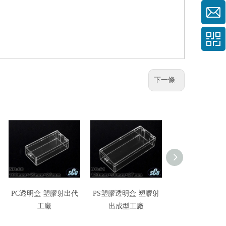
下一條:
PC透明盒 塑膠射出代
PS塑膠透明盒 塑膠射
透明盒 長方
工廠
出成型工廠