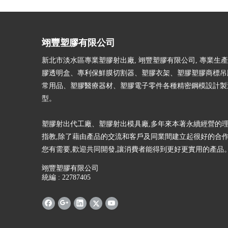
翊豐塑膠有限公司
新北市淡水區專業塑膠射出廠, 翊豐塑膠有限公司, 專業生
膠透明盒、專利保鮮膜切割器、塑膠衣架、塑膠塑膠商標吊
常用品、塑膠醫療器材、塑膠電子零件各種精密鋼模設計製
型。
塑膠射出代工廠、塑膠射出模具廠,多年來本著永續經營的理
指教,除了藉由產品的交流和客戶及同業間建立起很好的合作
您有需要,歡迎共同開發,讓消費者能得到更好更實用的產品
翊豐塑膠有限公司
統編 : 22787405