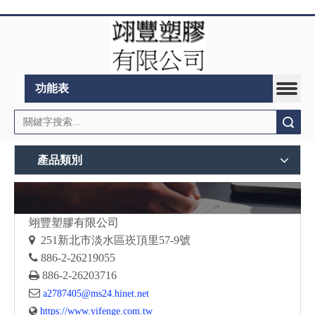
功能表
搜索
產品類別
翊豐塑膠有限公司

251
新北市淡水區崁頂里57-9號

886-2-26219055

886-2-26203716

a2787405@ms24.hinet.net

https://www.yifenge.com.tw