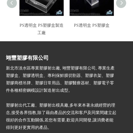
PS透明盒 PS塑膠盒製造
PS透明盒 PS塑膠盒
正
工廠
翊豐塑膠有限公司
新北市淡水區專業塑膠射出廠, 翊豐塑膠有限公司, 專業生產
塑膠盒、塑膠透明盒、專利保鮮膜切割器、塑膠衣架、塑膠
塑膠商標吊牌、塑膠日常用品、塑膠醫療器材、塑膠電子零
件各種精密鋼模設計製造射出成型。
塑膠射出代工廠、塑膠射出模具廠,多年來本著永續經營的理
念,接受各界指教,除了藉由產品的交流和客戶及同業間建立起
很好的合作互動關係,若您有需要,歡迎共同開發,讓消費者能
得到更好更實用的產品。