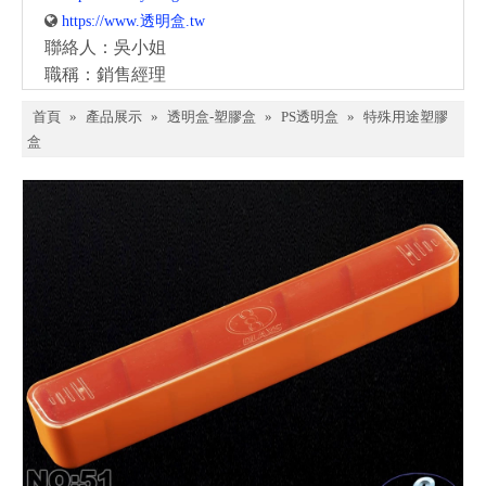

https://www.透明盒.tw
聯絡人：吳小姐
職稱：銷售經理
首頁
»
產品展示
»
透明盒-塑膠盒
»
PS透明盒
»
特殊用途塑膠
盒