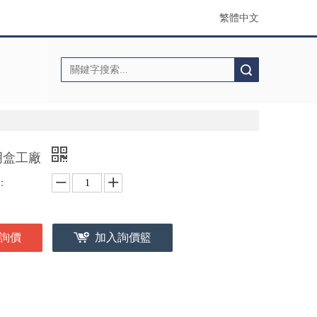
繁體中文
搜索
明盒工廠
：
詢價
加入詢價籃