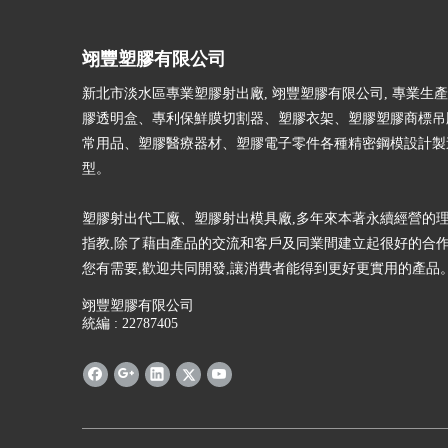
翊豐塑膠有限公司
新北市淡水區專業塑膠射出廠, 翊豐塑膠有限公司, 專業生
膠透明盒、專利保鮮膜切割器、塑膠衣架、塑膠塑膠商標吊
常用品、塑膠醫療器材、塑膠電子零件各種精密鋼模設計製
型。
塑膠射出代工廠、塑膠射出模具廠,多年來本著永續經營的理
指教,除了藉由產品的交流和客戶及同業間建立起很好的合作
您有需要,歡迎共同開發,讓消費者能得到更好更實用的產品
翊豐塑膠有限公司
統編 : 22787405