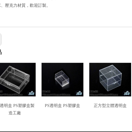
PC、壓克力材質，歡迎訂製。
品
S透明盒 PS塑膠盒製
PS透明盒 PS塑膠盒
正方型立體透明盒
造工廠