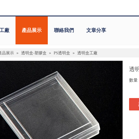
工廠
產品展示
聯絡我們
文章分享
產品展示
»
透明盒-塑膠盒
»
PS透明盒
»
透明盒工廠
透
數量