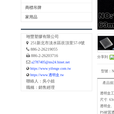
商標吊牌
家用品
翊豐塑膠有限公司

251
新北市淡水區崁頂里57-9號

886-2-26219055

886-2-26203716
分享到:

a2787405@ms24.hinet.net

https://www.yifenge.com.tw
型號：
N

https://www.透明盒.tw
聯絡人：吳小姐
產品描
職稱：銷售經理
透明盒
尺寸: 63
透明盒
PS材質