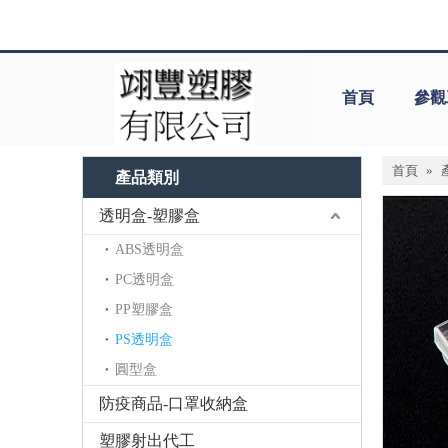
首頁
參觀
首頁
»
產品類別
透明盒-塑膠盒
ABS透明盒
PC透明盒
PP塑膠盒
PS透明盒
圓型盒
防疫商品-口罩收納盒
塑膠射出代工