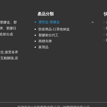
產品分類
透明盒-塑膠盒
產塑膠盒、塑
ABS透明盒
PC透明盒
PP塑膠盒
PS透明盒
圓型盒
牌、塑膠日
防疫商品-口罩收納盒
造射出成
塑膠射出代工
商標吊牌
家用品
念,接受各界
互動關係,若
。