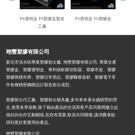
PS透明盒 PS塑膠盒製造
PS透明盒 PS塑膠盒
正
工廠
翊豐塑膠有限公司
新北市淡水區專業塑膠射出廠, 翊豐塑膠有限公司, 專業生產
塑膠盒、塑膠透明盒、專利保鮮膜切割器、塑膠衣架、塑膠
塑膠商標吊牌、塑膠日常用品、塑膠醫療器材、塑膠電子零
件各種精密鋼模設計製造射出成型。
塑膠射出代工廠、塑膠射出模具廠,多年來本著永續經營的理
念,接受各界指教,除了藉由產品的交流和客戶及同業間建立起
很好的合作互動關係,若您有需要,歡迎共同開發,讓消費者能
得到更好更實用的產品。
翊豐塑膠有限公司