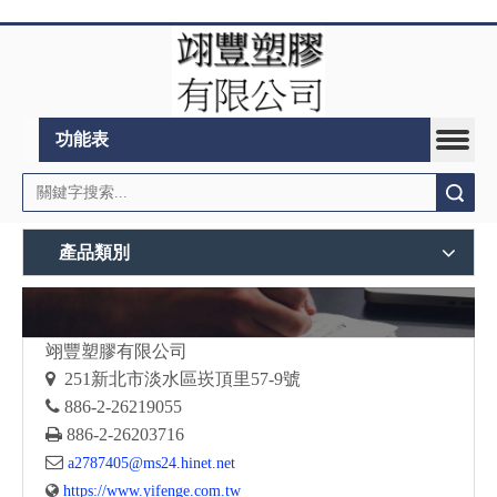
功能表
搜索
產品類別
翊豐塑膠有限公司

251
新北市淡水區崁頂里57-9號

886-2-26219055

886-2-26203716

a2787405@ms24.hinet.net

https://www.yifenge.com.tw