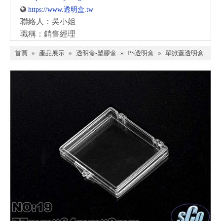

https://www.透明盒.tw
聯絡人：吳小姐
職稱：銷售經理
首頁
»
產品展示
»
透明盒-塑膠盒
»
PS透明盒
»
單掀蓋透明盒