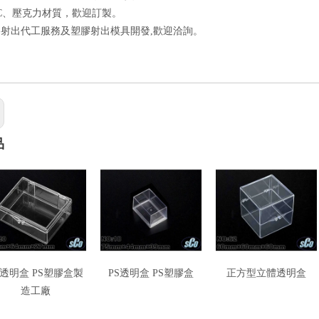
PC、壓克力材質，歡迎訂製。
射出代工服務及塑膠射出模具開發,歡迎洽詢。
品
S透明盒 PS塑膠盒製
PS透明盒 PS塑膠盒
正方型立體透明盒
造工廠