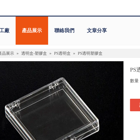
工廠
產品展示
聯絡我們
文章分享
產品展示
»
透明盒-塑膠盒
»
PS透明盒
»
PS透明塑膠盒
P
數量