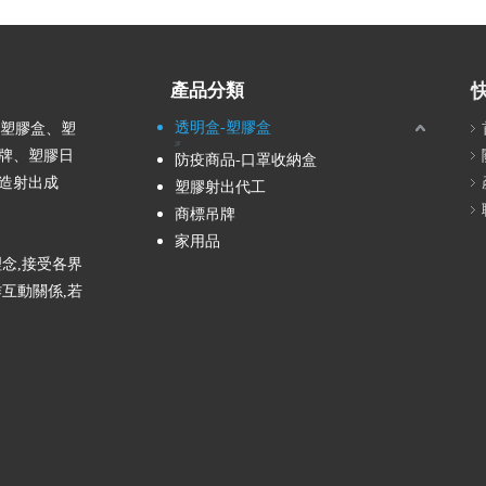
產品分類
透明盒-塑膠盒
產塑膠盒、塑
ABS透明盒
PC透明盒
PP塑膠盒
PS透明盒
圓型盒
牌、塑膠日
防疫商品-口罩收納盒
造射出成
塑膠射出代工
商標吊牌
家用品
念,接受各界
互動關係,若
。