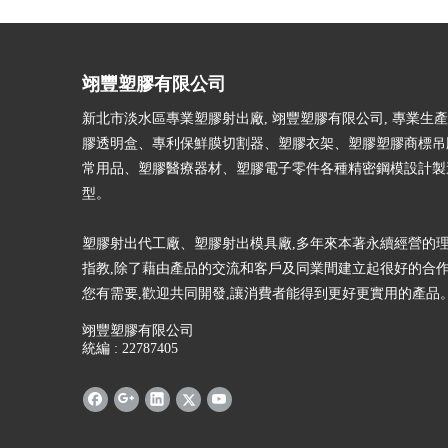
翊豐塑膠有限公司
新北市淡水區專業塑膠射出廠, 翊豐塑膠有限公司, 專業生
膠透明盒、專利保鮮膜切割器、塑膠衣架、塑膠塑膠商標吊
常用品、塑膠醫療器材、塑膠電子零件各種精密鋼模設計製
型。
塑膠射出代工廠、塑膠射出模具廠,多年來本著永續經營的理
指教,除了藉由產品的交流和客戶及同業間建立起很好的合作
您有需要,歡迎共同開發,讓消費者能得到更好更實用的產品
翊豐塑膠有限公司
統編 : 22787405