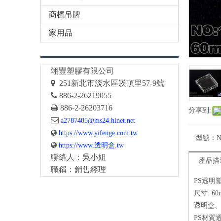
商標吊牌
家用品
翊豐塑膠有限公司

251
新北市淡水區崁頂里57-9號

886-2-26219055

886-2-26203716
分享到:

a2787405@ms24.hinet.net

https://www.yifenge.com.tw
型號：
N

https://www.透明盒.tw
聯絡人：吳小姐
產品描
職稱：銷售經理
PS透明
尺寸: 60
透明盒
PS材質