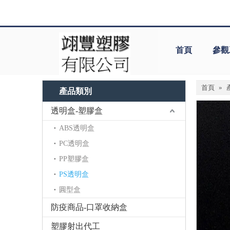
首頁
參觀
首頁
»
產品類別
透明盒-塑膠盒
ABS透明盒
PC透明盒
PP塑膠盒
PS透明盒
圓型盒
防疫商品-口罩收納盒
塑膠射出代工