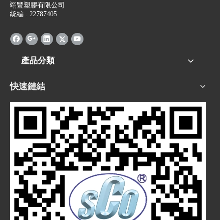
翊豐塑膠有限公司
統編 : 22787405
產品分類
快速鏈結