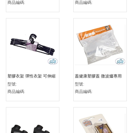
商品編碼:
商品編碼:
塑膠衣架 彈性衣架 可伸縮
蓋健康塑膠蓋 微波爐專用
衣架
蓋
型號:
型號:
商品編碼:
商品編碼: