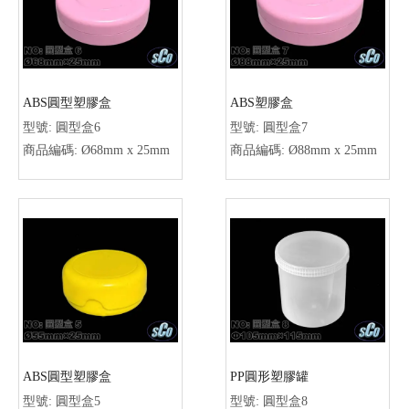
ABS圓型塑膠盒
ABS塑膠盒
型號:
圓型盒6
型號:
圓型盒7
商品編碼:
Ø68mm x 25mm
商品編碼:
Ø88mm x 25mm
ABS圓型塑膠盒
PP圓形塑膠罐
型號:
圓型盒5
型號:
圓型盒8