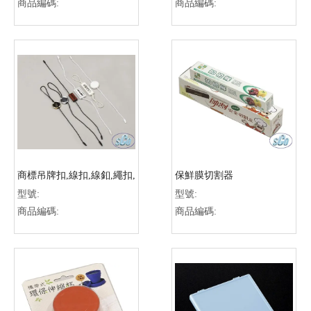
商品編碼:
商品編碼:
商標吊牌扣,線扣,線釦,繩扣,
保鮮膜切割器
繩釦
型號:
型號:
商品編碼:
商品編碼: