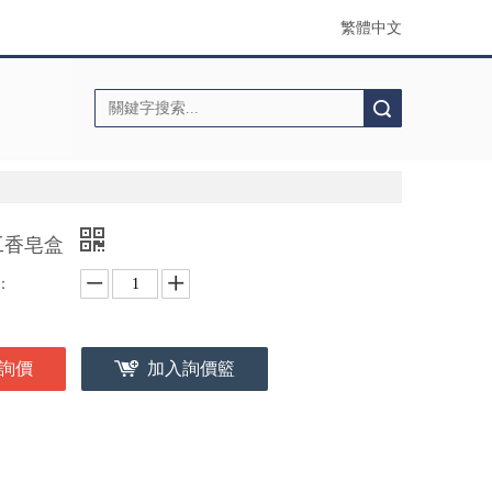
繁體中文
搜索
工香皂盒
：
詢價
加入詢價籃