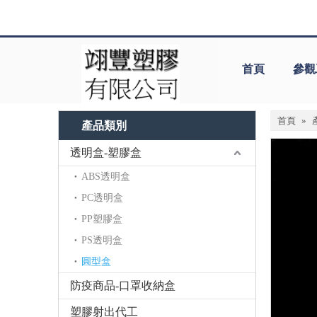
首頁
參觀
首頁
»
產品類別
透明盒-塑膠盒
ABS透明盒
PC透明盒
PP塑膠盒
PS透明盒
圓型盒
防疫商品-口罩收納盒
塑膠射出代工