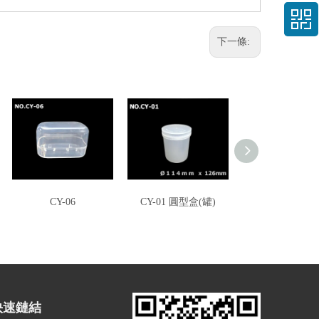
下一條:
CY-06
CY-01 圓型盒(罐)
CY-08 八角
快速鏈結