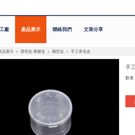
工廠
產品展示
聯絡我們
文章分享
產品展示
»
透明盒-塑膠盒
»
圓型盒
»
手工香皂盒
手
數量