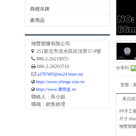
商標吊牌
家用品
翊豐塑膠有限公司

251
新北市淡水區崁頂里57-9號

886-2-26219055

886-2-26203716
分享到:

a2787405@ms24.hinet.net

https://www.yifenge.com.tw
型號：

https://www.透明盒.tw
聯絡人：吳小姐
產品描
職稱：銷售經理
PP手工
尺寸:66m
翊豐塑膠