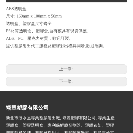
ABS透明盒
尺寸: 160mm x 100mm x 50mm
透明盒、塑膠盒尺寸齊全
PS材質透明盒、塑膠盒,自有模具有現貨供應。
ABS、PC、壓克力材質，歡迎訂製。
提供塑膠射出代工服務及塑膠射出模具開發,歡迎洽詢。
上一條:
下一條:
翊豐塑膠有限公司
新北市淡水區專業塑膠射出廠, 翊豐塑膠有限公司, 專業生產
塑膠盒、塑膠透明盒、專利保鮮膜切割器、塑膠衣架、塑膠
塑膠商標吊牌、塑膠日常用品、塑膠醫療器材、塑膠電子零