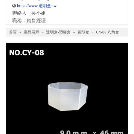

https://www.透明盒.tw
聯絡人：吳小姐
職稱：銷售經理
首頁
»
產品展示
»
透明盒-塑膠盒
»
圓型盒
»
CY-08 八角盒