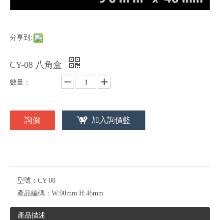
分享到:
CY-08 八角盒
數量：
詢價
加入詢價籃
型號：
CY-08
產品編碼：
W:90mm H:46mm
產品描述