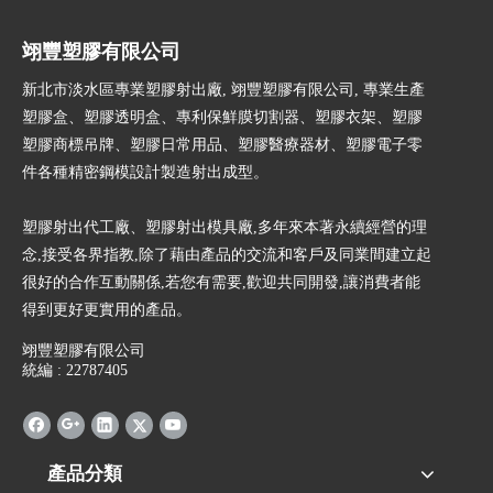
翊豐塑膠有限公司
新北市淡水區專業塑膠射出廠, 翊豐塑膠有限公司, 專業生產
塑膠盒、塑膠透明盒、專利保鮮膜切割器、塑膠衣架、塑膠
塑膠商標吊牌、塑膠日常用品、塑膠醫療器材、塑膠電子零
件各種精密鋼模設計製造射出成型。
塑膠射出代工廠、塑膠射出模具廠,多年來本著永續經營的理
念,接受各界指教,除了藉由產品的交流和客戶及同業間建立起
很好的合作互動關係,若您有需要,歡迎共同開發,讓消費者能
得到更好更實用的產品。
翊豐塑膠有限公司
統編 : 22787405
產品分類