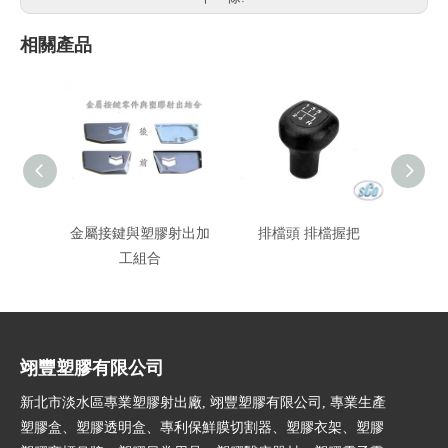
相關產品
金屬接鍵與塑膠射出加
排檔頭 排檔握把
塑膠
工組合
翊豐塑膠有限公司
新北市淡水區專業塑膠射出廠, 翊豐塑膠有限公司, 專業生產
塑膠盒、塑膠透明盒、專利保鮮膜切割器、塑膠衣架、塑膠