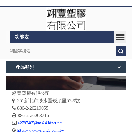
功能表
搜索
產品類別
翊豐塑膠有限公司

251
新北市淡水區崁頂里57-9號

886-2-26219055

886-2-26203716

a2787405@ms24.hinet.net

https://www.yifenge.com.tw